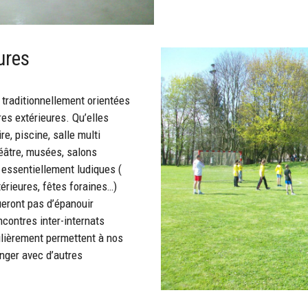
ures
 traditionnellement orientées
res extérieures. Qu’elles
re, piscine, salle multi
héâtre, musées, salons
 essentiellement ludiques (
térieures, fêtes foraines…)
eront pas d’épanouir
contres inter-internats
ulièrement permettent à nos
nger avec d’autres