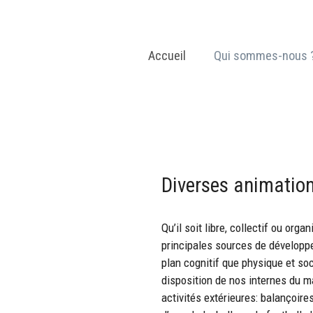
Aller
au
contenu
Accueil
Qui sommes-nous 
Diverses animatio
Qu’il soit libre, collectif ou orga
principales sources de développ
plan cognitif que physique et so
disposition de nos internes du m
activités extérieures: balançoire