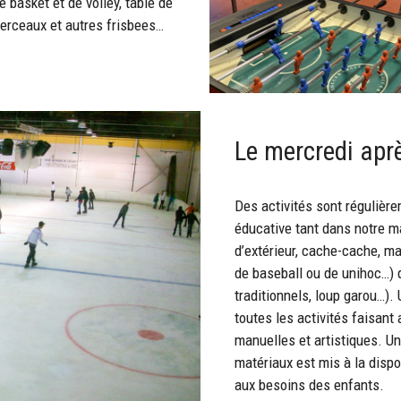
e basket et de volley, table de
 cerceaux et autres frisbees…
Le mercredi apr
Des activités sont régulièr
éducative tant dans notre ma
d’extérieur, cache-cache, mat
de baseball ou de unihoc…) q
traditionnels, loup garou…).
toutes les activités faisant 
manuelles et artistiques. Un
matériaux est mis à la dispo
aux besoins des enfants.