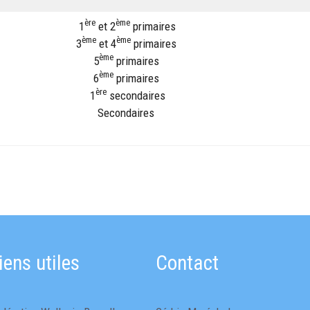
ère
ème
1
et 2
primaires
ème
ème
3
et 4
primaires
ème
5
primaires
ème
6
primaires
ère
1
secondaires
Secondaires
iens utiles
Contact